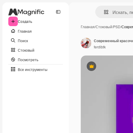
Создать
Главная
/
Стоковый
/
PSD
/
Совре
Главная
Поиск
ferdibtk
Стоковый
Посмотреть
Премиум
Все инструменты