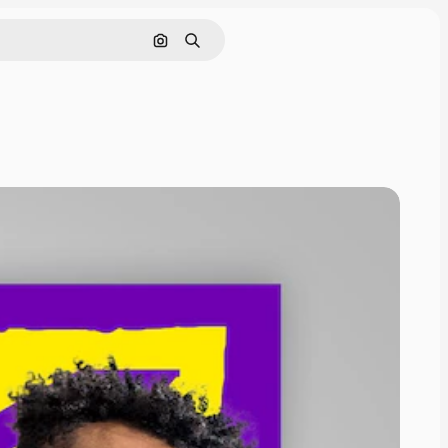
Поиск по изображению
Поиск