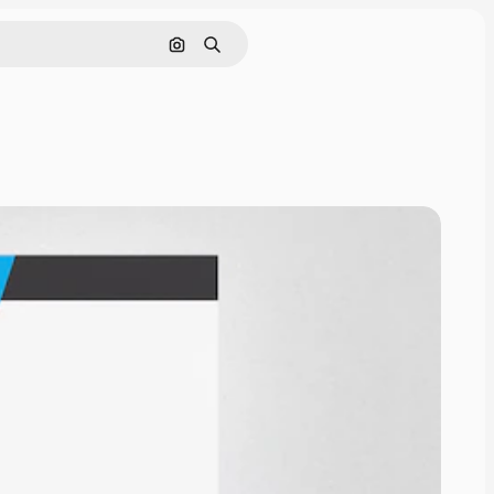
Поиск по изображению
Поиск