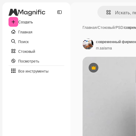
Создать
Главная
/
Стоковый
/
PSD
/
совре
Главная
Поиск
современный фирмен
m.salama
Стоковый
Посмотреть
Премиум
Все инструменты