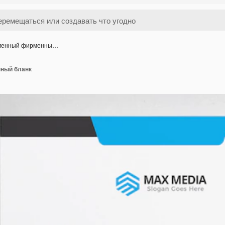
менный фирменны…
ный бланк