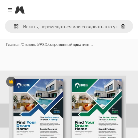
Magnific
Close menu
Поиск 
Главная
/
Стоковый
/
PSD
/
современный креативн…
Премиум