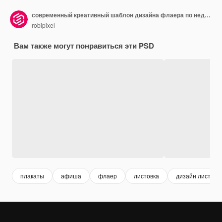
современный креативный шаблон дизайна флаера по недвижимости, шаблон бизнес-флаера
robipixel
Вам также могут понравиться эти PSD
плакаты
афиша
флаер
листовка
дизайн листовк