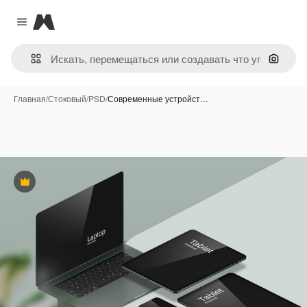
Magnific
Close menu
Поиск 
Главная
/
Стоковый
/
PSD
/
Современные устройст…
Премиум