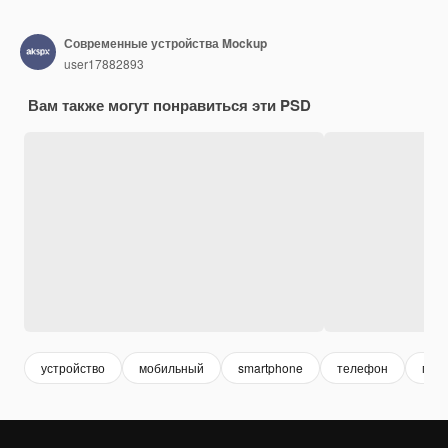
Современные устройства Mockup
user17882893
Вам также могут понравиться эти PSD
устройство
мобильный
smartphone
телефон
мак