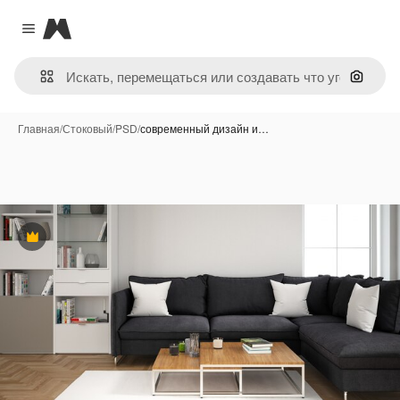
Magnific
Close menu
Поиск 
Главная
/
Стоковый
/
PSD
/
современный дизайн и…
Премиум