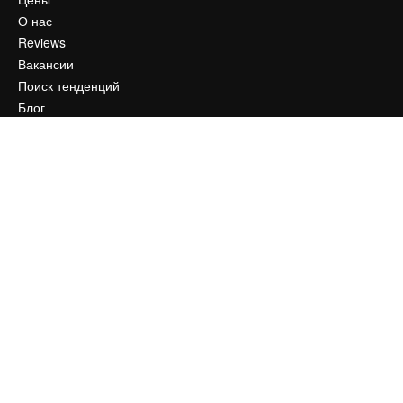
О нас
Reviews
Вакансии
Поиск тенденций
Блог
События
Slidesgo
Продайте свой контент
Помещение для прессы
Ищете magnific.ai
Связаться с нами
Клиентская поддержка
Instagram
YouTube
LinkedIn
TikTok
Discord