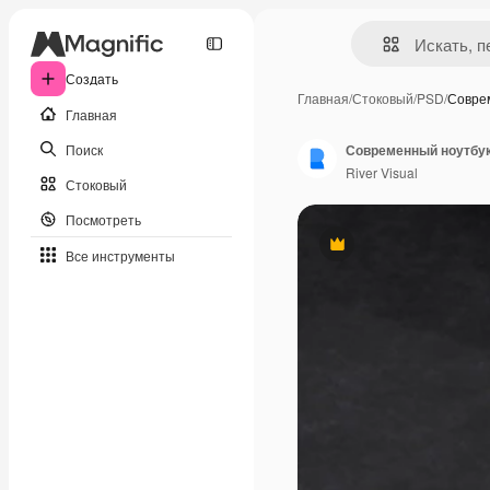
Создать
Главная
/
Стоковый
/
PSD
/
Совре
Главная
Поиск
Современный ноутбук
River Visual
Стоковый
Посмотреть
Премиум
Все инструменты