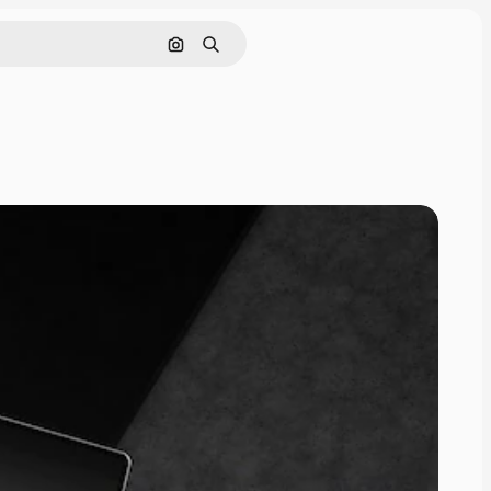
Поиск по изображению
Поиск