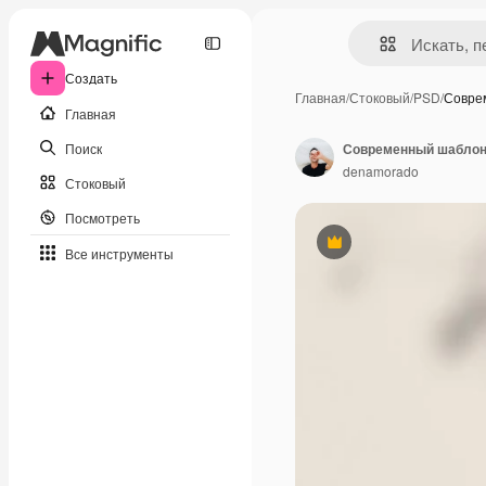
Создать
Главная
/
Стоковый
/
PSD
/
Совре
Главная
Поиск
Современный шаблон
denamorado
Стоковый
Посмотреть
Премиум
Все инструменты