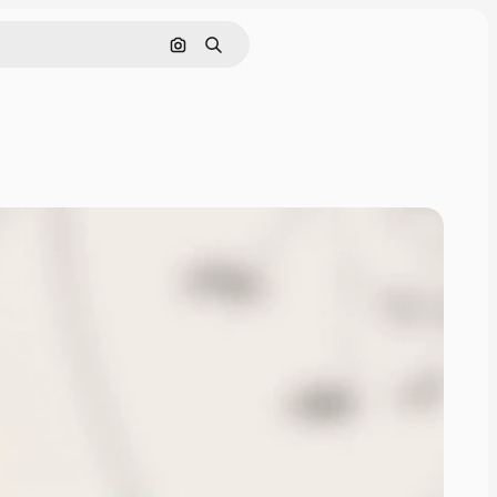
Поиск по изображению
Поиск