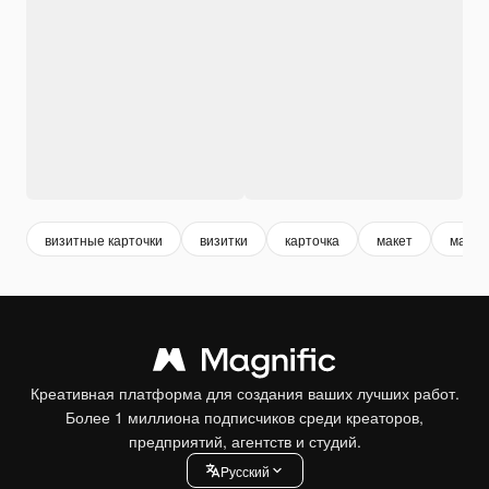
визитные карточки
визитки
карточка
макет
макет
Креативная платформа для создания ваших лучших работ.
Более 1 миллиона подписчиков среди креаторов,
предприятий, агентств и студий.
Pусский