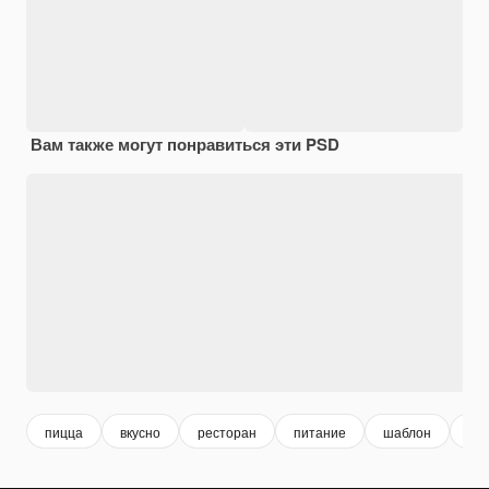
Вам также могут понравиться эти PSD
пицца
вкусно
ресторан
питание
шаблон
го