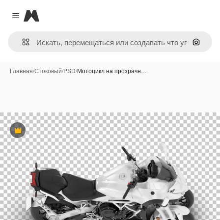
Magnific
Close menu
Поиск 
Главная
/
Стоковый
/
PSD
/
Мотоцикл на прозрачн…
Премиум