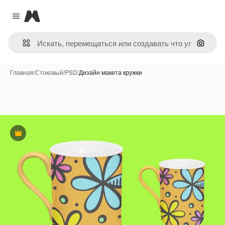
Magnific
Close menu
Поиск 
Главная
/
Стоковый
/
PSD
/
Дизайн макета кружки
Премиум