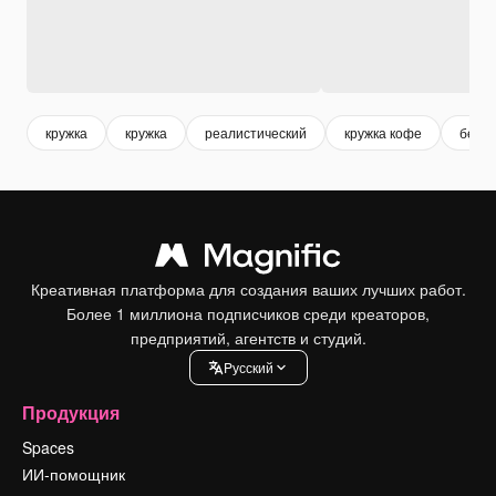
кружка
кружка
реалистический
кружка кофе
бела
Креативная платформа для создания ваших лучших работ.
Более 1 миллиона подписчиков среди креаторов,
предприятий, агентств и студий.
Pусский
Продукция
Spaces
ИИ-помощник