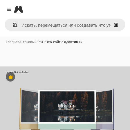
Magnific
Close menu
Поиск 
Главная
/
Стоковый
/
PSD
/
Веб-сайт с адаптивны…
Премиум