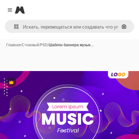
Magnific
Close menu
Поиск 
Главная
/
Стоковый
/
PSD
/
Шаблон баннера музык…
Премиум