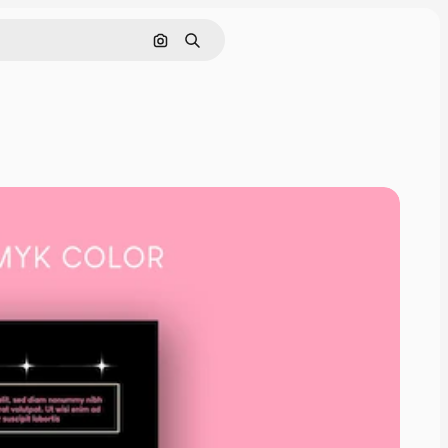
Поиск по изображению
Поиск