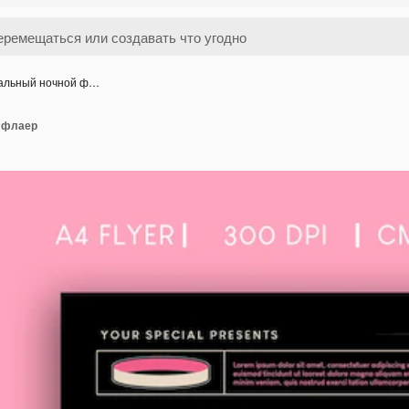
альный ночной ф…
 флаер