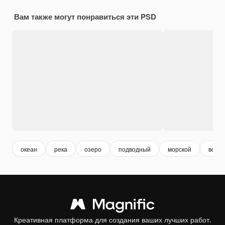
Вам также могут понравиться эти PSD
океан
река
озеро
подводный
морской
водо
Креативная платформа для создания ваших лучших работ.