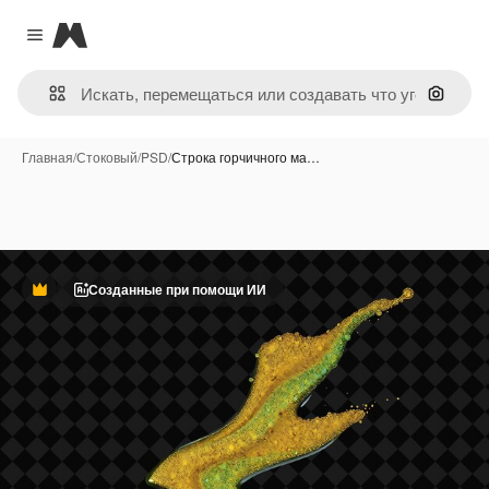
Magnific
Close menu
Поиск 
Главная
/
Стоковый
/
PSD
/
Строка горчичного ма…
Созданные при помощи ИИ
Премиум