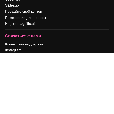
Slidesgo
Продайте свой контент
Помещение для прессы
Ищете magnific.ai
Связаться с нами
Клиентская поддержка
Instagram
YouTube
LinkedIn
TikTok
Discord
X
Reddit
Copyright © 2010-
2026
Freepik Company S.L.U.
Все права защищены
.