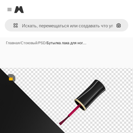
Magnific
Close menu
Поиск 
Главная
/
Стоковый
/
PSD
/
Бутылка лака для ног…
Премиум