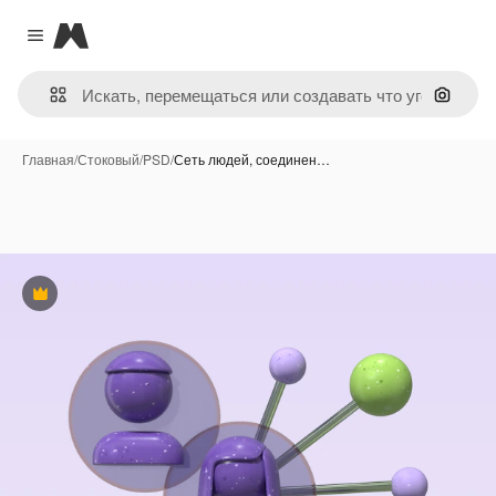
Magnific
Close menu
Поиск 
Главная
/
Стоковый
/
PSD
/
Сеть людей, соединен…
Премиум