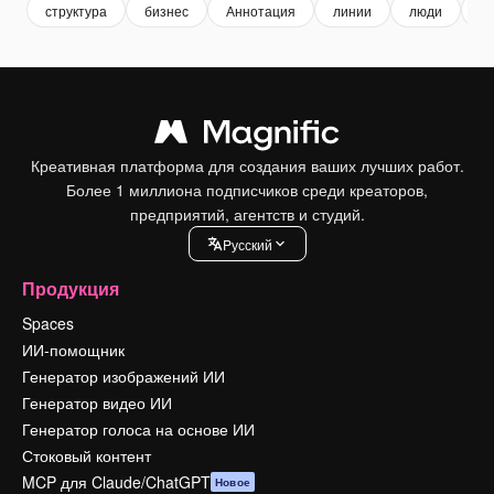
структура
бизнес
Аннотация
линии
люди
те
Креативная платформа для создания ваших лучших работ.
Более 1 миллиона подписчиков среди креаторов,
предприятий, агентств и студий.
Pусский
Продукция
Spaces
ИИ-помощник
Генератор изображений ИИ
Генератор видео ИИ
Генератор голоса на основе ИИ
Стоковый контент
MCP для Claude/ChatGPT
Новое