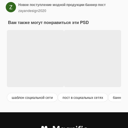
Новое поступление модной продукции баннер пост
zayandesign2020
Вам также могут понравиться эти PSD
шаблон социальной сети
пост в социальных сетях
баннер в