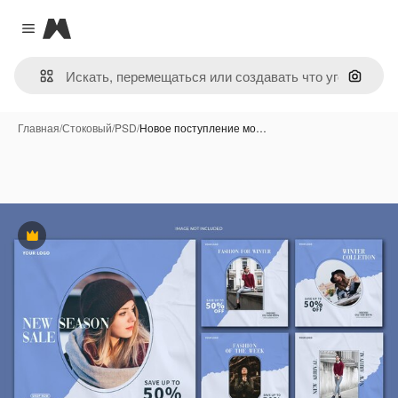
Magnific
Close menu
Поиск 
Главная
/
Стоковый
/
PSD
/
Новое поступление мо…
Премиум