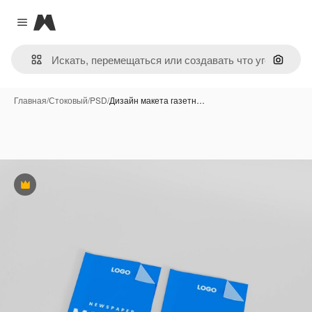
Magnific
Close menu
Поиск 
Главная
/
Стоковый
/
PSD
/
Дизайн макета газетн…
Премиум