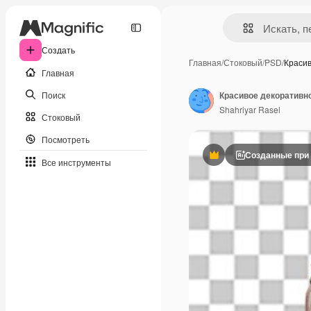
Создать
Главная
/
Стоковый
/
PSD
/
Краси
Главная
Поиск
Shahriyar Rasel
Стоковый
Посмотреть
Созданные при
Премиум
Все инструменты