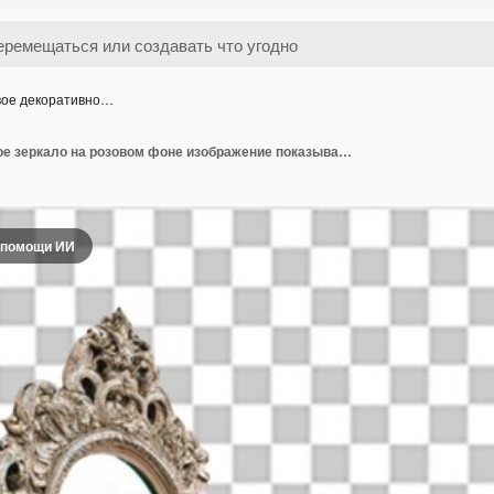
вое декоративно…
Красивое декоративное зеркало на розовом фоне изображение показывает розовую стену с декоративным зеркалом на левой стороне
 помощи ИИ