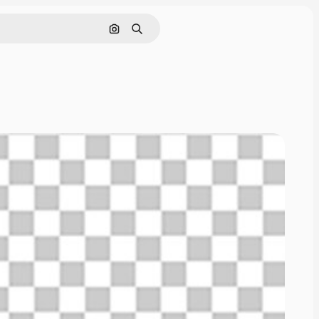
Поиск по изображению
Поиск