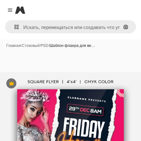
Magnific
Close menu
Поиск 
Главная
/
Стоковый
/
PSD
/
Шаблон флаера для ве…
Премиум