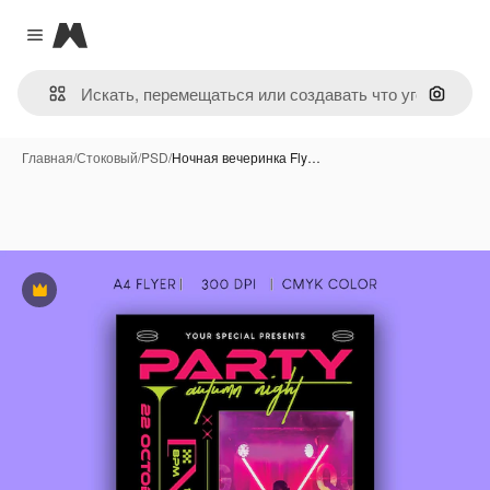
Magnific
Close menu
Поиск 
Главная
/
Стоковый
/
PSD
/
Ночная вечеринка Fly…
Премиум