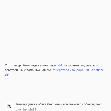
Этот ресурс был создан с помощью
ИИ
. Вы можете создать свой
собственный с помощью нашего
генератора изображений на основе
ИИ.
Благородная собака Лояльный компаньон с собакой, похожей на форму шерсти Wagging Tai Изолированный 3D персонаж Иллюстрация
thuynhungle99