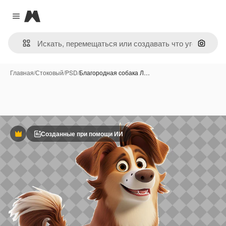
Magnific
Close menu
Поиск 
Главная
/
Стоковый
/
PSD
/
Благородная собака Л…
Созданные при помощи ИИ
Премиум