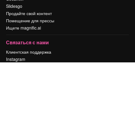
Slidesgo
Продайте свой контент
Помещение для прессы
Ищете magnific.ai
Связаться с нами
Клиентская поддержка
Instagram
YouTube
LinkedIn
TikTok
Discord
X
Reddit
Copyright © 2010-
2026
Freepik Company S.L.U.
Все права защищены
.