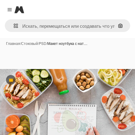
Magnific
Close menu
Поиск 
Главная
/
Стоковый
/
PSD
/
Макет ноутбука с нат…
Премиум