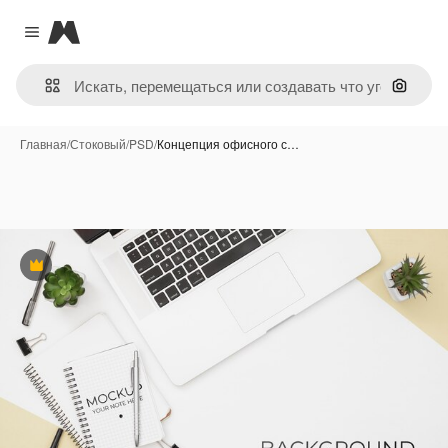
Magnific
Close menu
Поиск 
Главная
/
Стоковый
/
PSD
/
Концепция офисного с…
Премиум