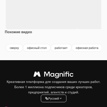
Похожие видео
Premium
Premium
Premium
Premium
сверху
офисный стол
работает
офисная работа
Креативная платформа для создания ваших лучших работ.
Более 1 миллиона подписчиков среди креаторов,
предприятий, агентств и студий.
Pусский