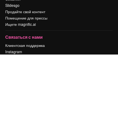
Slidesgo
Продайте свой контент
Помещение для прессы
Ищете magnific.ai
Связаться с нами
Клиентская поддержка
Instagram
YouTube
LinkedIn
TikTok
Discord
X
Reddit
Copyright © 2010-
2026
Freepik Company S.L.U.
Все права защищены
.