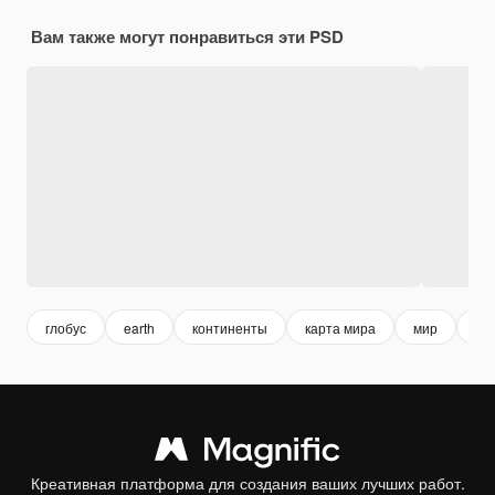
Вам также могут понравиться эти PSD
глобус
earth
континенты
карта мира
мир
wor
Креативная платформа для создания ваших лучших работ.