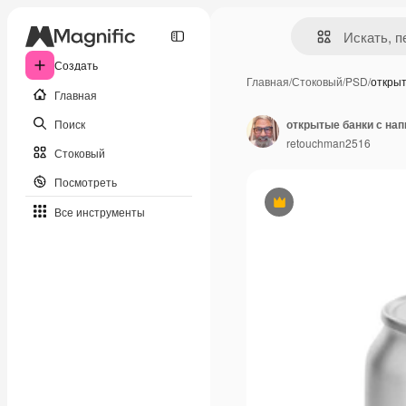
Создать
Главная
/
Стоковый
/
PSD
/
откры
Главная
Поиск
открытые банки с на
retouchman2516
Стоковый
Посмотреть
Премиум
Все инструменты