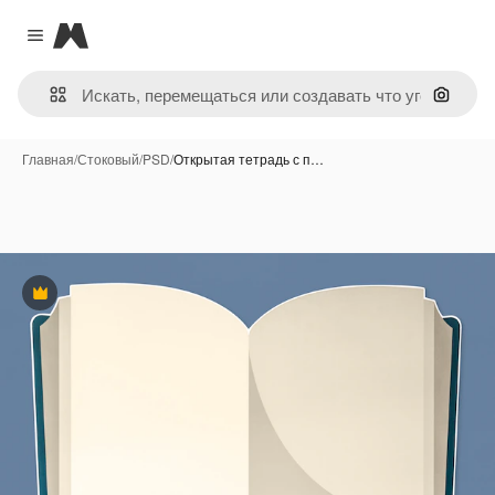
Magnific
Close menu
Поиск 
Главная
/
Стоковый
/
PSD
/
Открытая тетрадь с п…
Премиум