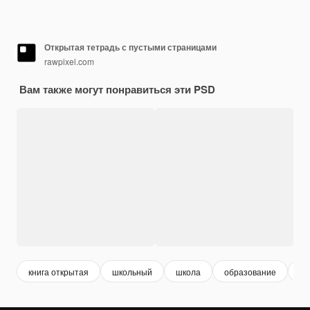
Открытая тетрадь с пустыми страницами
rawpixel.com
Вам также могут понравиться эти PSD
книга открытая
школьный
школа
образование
фо