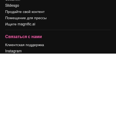
Slidesgo
Продайте свой контент
Помещение для прессы
Ищете magnific.ai
Связаться с нами
Клиентская поддержка
Instagram
YouTube
LinkedIn
TikTok
Discord
X
Reddit
Copyright © 2010-
2026
Freepik Company S.L.U.
Все права защищены
.