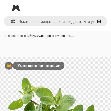
Magnific
Close menu
Поиск 
Главная
/
Стоковый
/
PSD
/
Орегано, высушенное,…
Созданные при помощи ИИ
Премиум