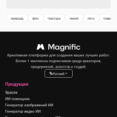
природа
фон
текстура
линия
лето
совреме
Креативная платформа для создания ваших лучших работ.
Более 1 миллиона подписчиков среди креаторов,
предприятий, агентств и студий.
Pусский
Продукция
Spaces
ИИ-помощник
Генератор изображений ИИ
Генератор видео ИИ