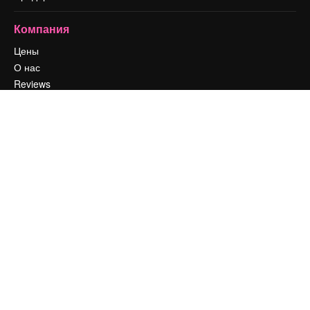
Компания
Цены
О нас
Reviews
Вакансии
Поиск тенденций
Блог
События
Slidesgo
Продайте свой контент
Помещение для прессы
Ищете magnific.ai
Связаться с нами
Клиентская поддержка
Instagram
YouTube