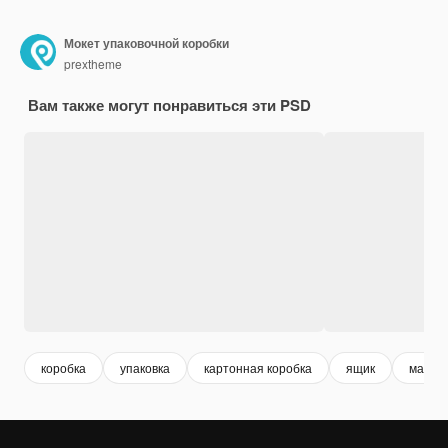
Мокет упаковочной коробки
prextheme
Вам также могут понравиться эти PSD
коробка
упаковка
картонная коробка
ящик
макет 