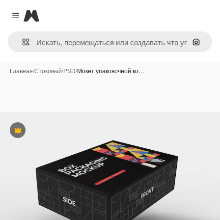
Magnific
Close menu
Поиск 
Главная
/
Стоковый
/
PSD
/
Мокет упаковочной ко…
Премиум