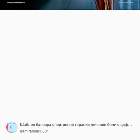
Шаблон баннера спортивной терапии лечения боли с цифровой иллюстрацией боли в коленях с выделенными мышцами суставов на простом фоне
aamiransari0831