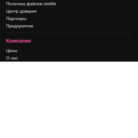
Политика файлов cookie
Центр доверия
Партнеры
Предприятие
Компания
Цены
О нас
Reviews
Вакансии
Поиск тенденций
Блог
События
Slidesgo
Продайте свой контент
Помещение для прессы
Ищете magnific.ai