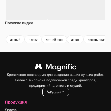
Похожие видео
Premium
Premium
Premium
Premium
летний
в лесу
летний фон
летит
лес природа
Креативная платформа для создания ваших лучших работ.
Более 1 миллиона подписчиков среди креаторов,
предприятий, агентств и студий.
Pусский
Продукция
Spaces