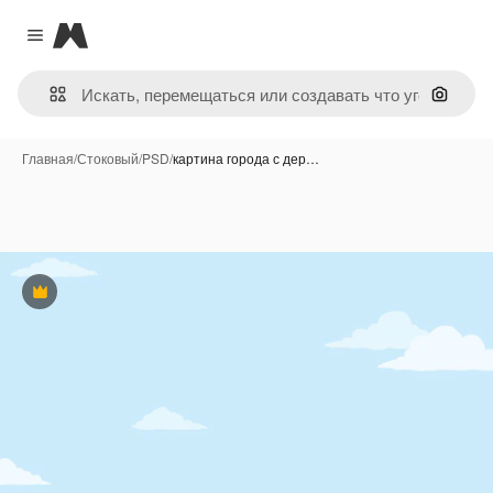
Magnific
Close menu
Поиск 
Главная
/
Стоковый
/
PSD
/
картина города с дер…
Премиум