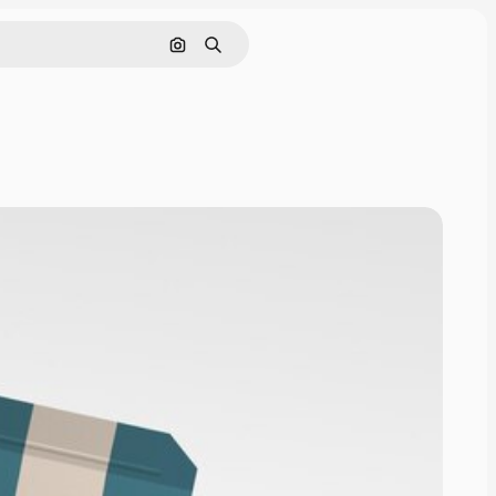
Поиск по изображению
Поиск