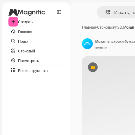
Создать
Главная
/
Стоковый
/
PSD
/
Мокап
Главная
Поиск
Мокап упаковки бума
xvector
Стоковый
Посмотреть
Премиум
Все инструменты