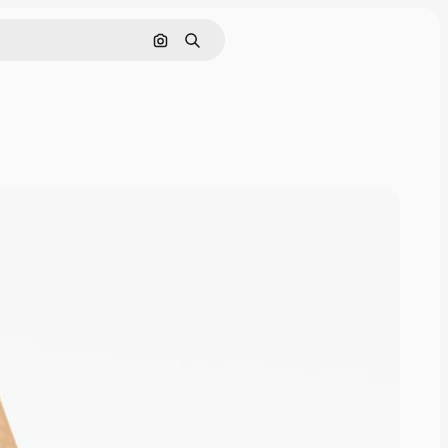
Поиск по изображению
Поиск