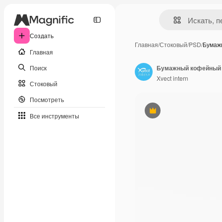
Создать
Главная
/
Стоковый
/
PSD
/
Бумаж
Главная
Поиск
Бумажный кофейный п
Xvect intern
Стоковый
Посмотреть
Премиум
Все инструменты