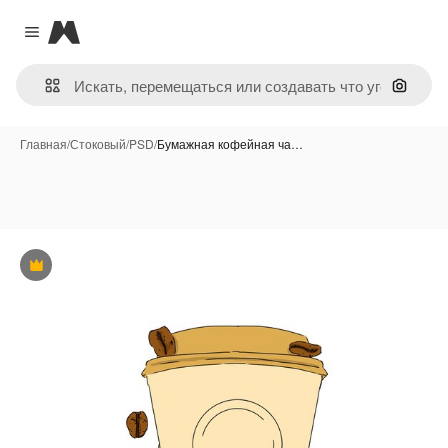
Magnific
Close menu
Поиск 
Главная
/
Стоковый
/
PSD
/
Бумажная кофейная ча…
Премиум