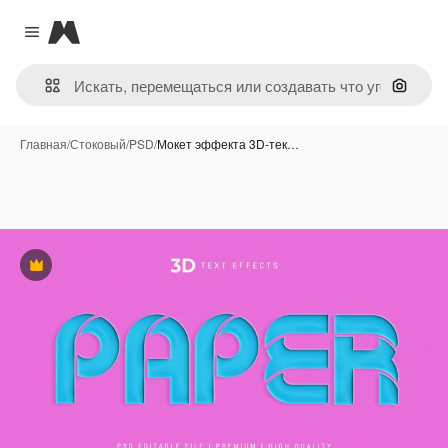
Magnific
Close menu
Поиск 
Главная
/
Стоковый
/
PSD
/
Мокет эффекта 3D-тек…
Премиум