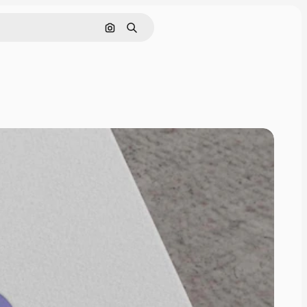
Поиск по изображению
Поиск