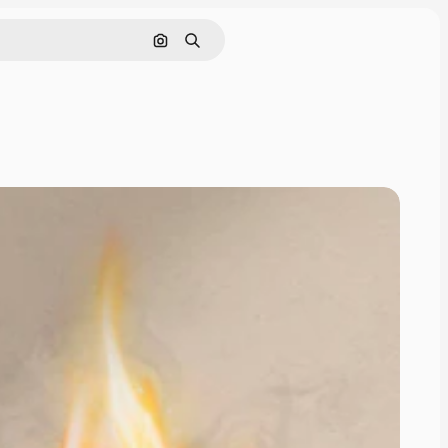
Поиск по изображению
Поиск