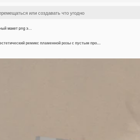
ный макет png э…
Бумажный макет png эстетический ремикс пламенной розы с пустым пространством дизайна