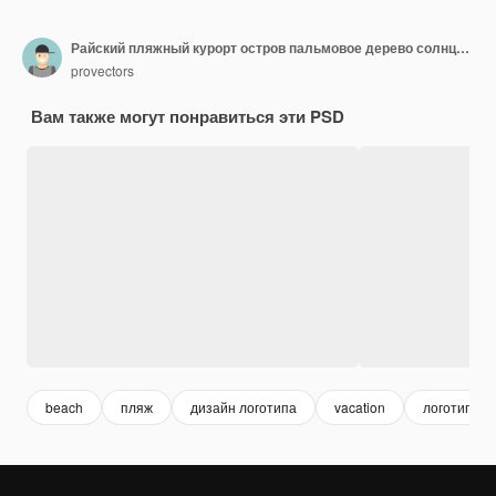
Райский пляжный курорт остров пальмовое дерево солнце летнее путешествие агентство отдыха шаблон дизайна логотипа
provectors
Вам также могут понравиться эти PSD
beach
пляж
дизайн логотипа
vacation
логотип эм