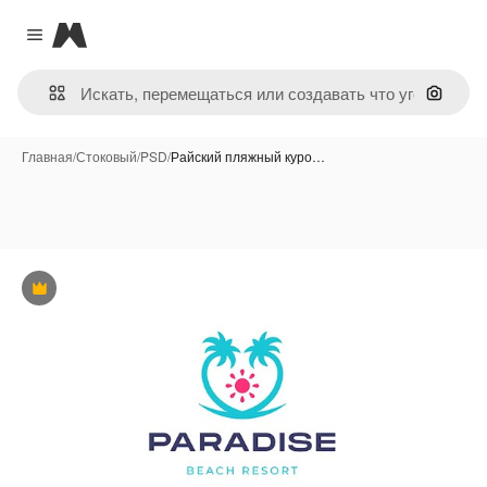
Magnific
Close menu
Поиск 
Главная
/
Стоковый
/
PSD
/
Райский пляжный куро…
Премиум