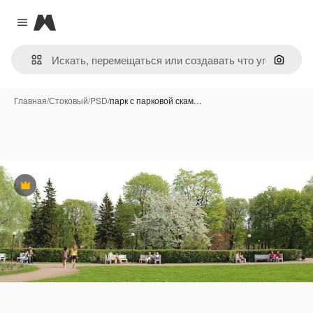
Magnific
Close menu
Поиск 
Главная
/
Стоковый
/
PSD
/
парк с парковой скам…
Премиум