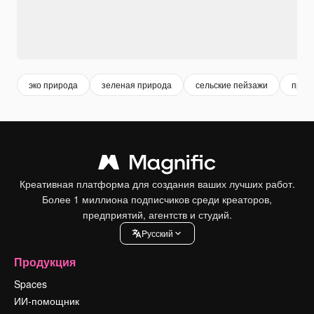
эко природа
зеленая природа
сельские пейзажи
прир
Креативная платформа для создания ваших лучших работ.
Более 1 миллиона подписчиков среди креаторов,
предприятий, агентств и студий.
Pусский
Продукция
Spaces
ИИ-помощник