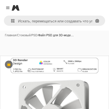
Magnific
Close menu
Поиск 
Главная
/
Стоковый
/
PSD
/
Файл PSD для 3D-моде…
Премиум