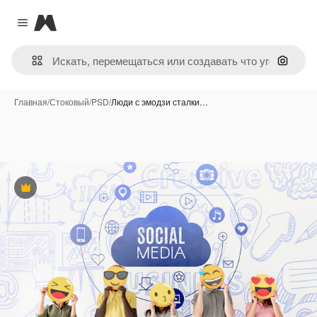
Magnific
Close menu
Поиск 
Главная
/
Стоковый
/
PSD
/
Люди с эмодзи сталки…
Премиум