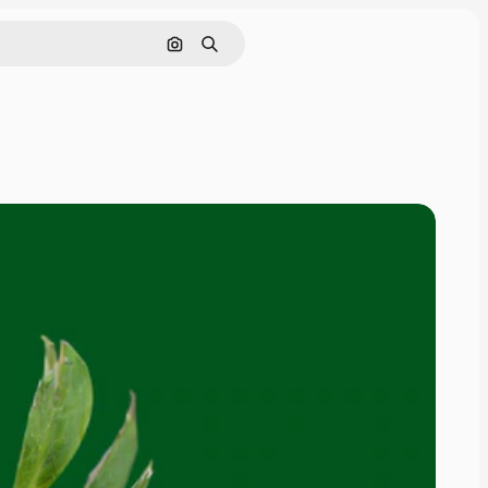
Поиск по изображению
Поиск