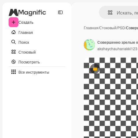
Создать
Главная
/
Стоковый
/
PSD
/
Совер
Главная
Поиск
Совершенно зрелые к
akshaychauhanakki123
Стоковый
Посмотреть
Премиум
Все инструменты