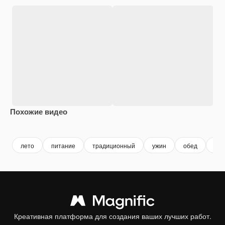
Похожие видео
Premium
Premium
Premium
Premium
лето
питание
традиционный
ужин
обед
еда
Креативная платформа для создания ваших лучших работ.