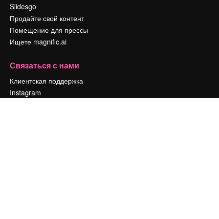
Slidesgo
Продайте свой контент
Помещение для прессы
Ищете magnific.ai
Связаться с нами
Клиентская поддержка
Instagram
YouTube
LinkedIn
TikTok
Discord
X
Reddit
Copyright © 2010-
2026
Freepik Company S.L.U.
Все права защищены
.