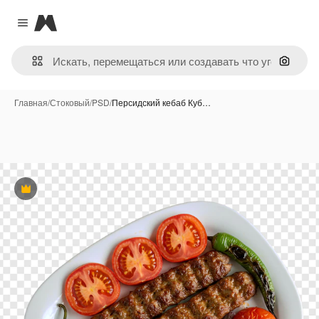
Magnific
Close menu
Поиск 
Главная
/
Стоковый
/
PSD
/
Персидский кебаб Куб…
Премиум