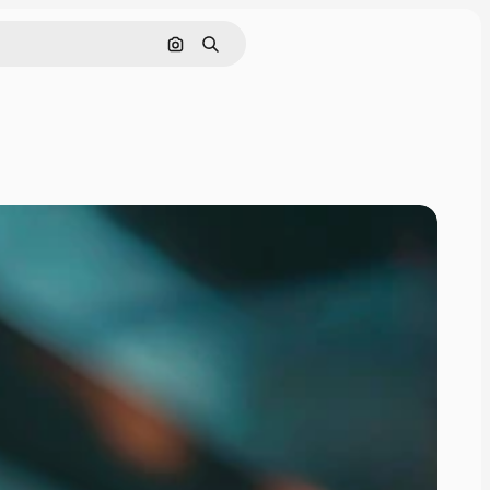
Поиск по изображению
Поиск