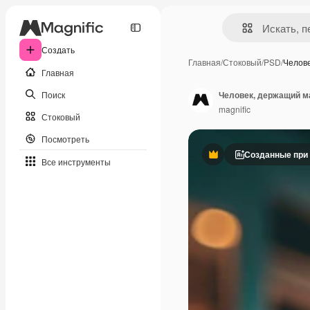
Создать
Главная
/
Стоковый
/
PSD
/
Челов
Главная
Поиск
Человек, держащий ма
magnific
Стоковый
Посмотреть
Созданные при
Премиум
Все инструменты