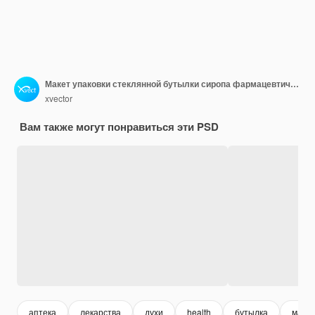
Макет упаковки стеклянной бутылки сиропа фармацевтической медицины
xvector
Вам также могут понравиться эти PSD
аптека
лекарства
духи
health
бутылка
макет