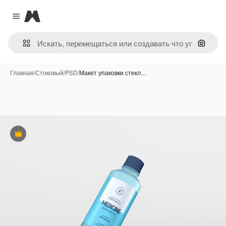
Magnific
Close menu
Поиск 
Главная
/
Стоковый
/
PSD
/
Макет упаковки стекл…
Премиум