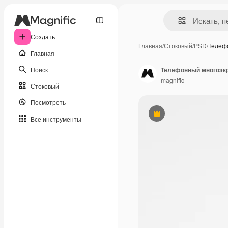
Создать
Главная
/
Стоковый
/
PSD
/
Телеф
Главная
Поиск
Телефонный многоэкр
magnific
Стоковый
Посмотреть
Премиум
Все инструменты