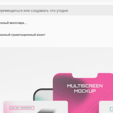
онный многоэкра…
анный гравитационный макет