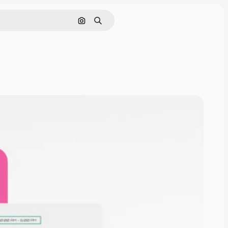
Поиск по изображению
Поиск