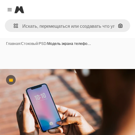
Magnific
Close menu
Поиск 
Главная
/
Стоковый
/
PSD
/
Модель экрана телефо…
Премиум