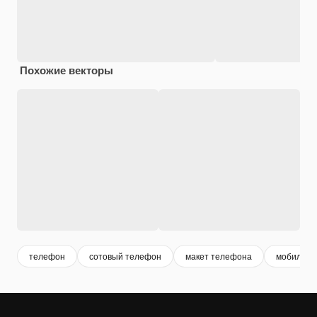
Похожие векторы
телефон
сотовый телефон
макет телефона
мобильны